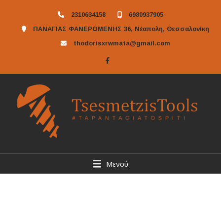
2310634158
6980937905
ΠΑΝΑΓΙΑΣ ΦΑΝΕΡΩΜΕΝΗΣ 36, Νέαπολη, Θεσσαλονίκη
thodorisxrwmata@gmail.com
Μενού